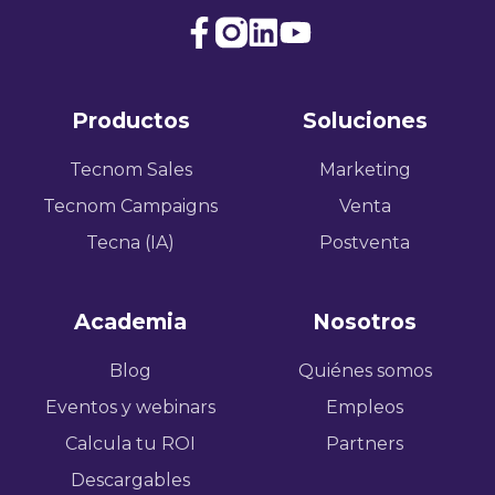
Join
Browse
us
our
on
GitHub
Productos
Soluciones
Slack
projects
Tecnom Sales
Marketing
Tecnom Campaigns
Venta
Tecna (IA)
Postventa
Academia
Nosotros
Blog
Quiénes somos
Eventos y webinars
Empleos
Calcula tu ROI
Partners
Descargables