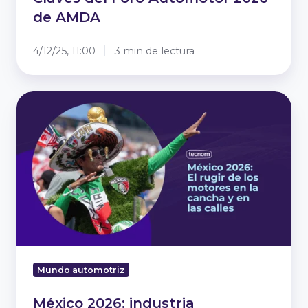
de AMDA
4/12/25, 11:00
3 min de lectura
México
2026: industria
automotriz
bajo
el
foco
mundial
Mundo automotriz
México 2026: industria