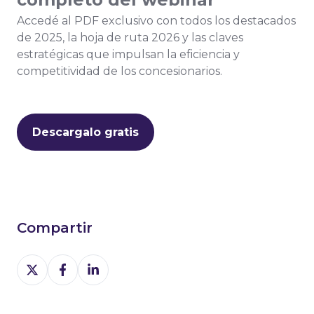
Accedé al PDF exclusivo con todos los destacados
de 2025, la hoja de ruta 2026 y las claves
estratégicas que impulsan la eficiencia y
competitividad de los concesionarios.
Descargalo gratis
Compartir
Share
Share
Share
on
on
on
X
Facebook
LinkedIn