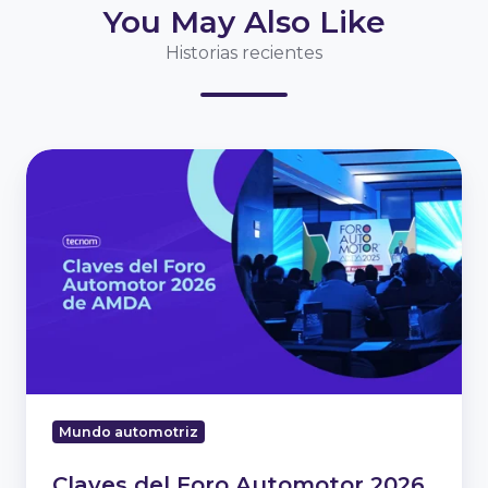
You May Also Like
Historias recientes
Claves
del
Foro
Automotor
2026
de
AMDA
Mundo automotriz
Claves del Foro Automotor 2026