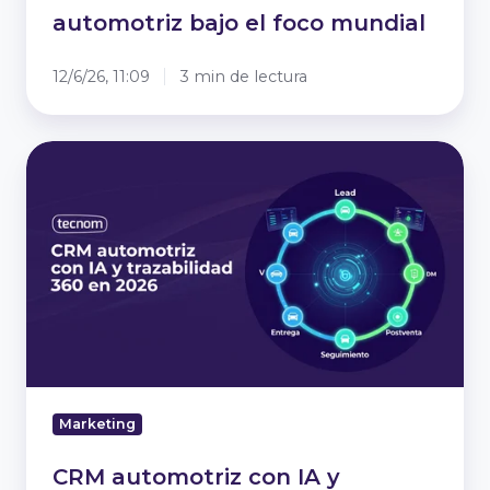
automotriz bajo el foco mundial
12/6/26, 11:09
3 min de lectura
CRM
automotriz
con
IA
y
trazabilidad
360
en
2026
Marketing
CRM automotriz con IA y