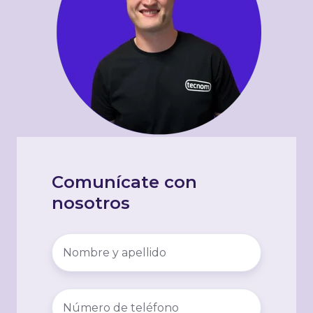
Comunícate con
nosotros
Nombre
y
apellido
*
Número