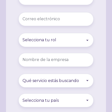
de
teléfono
*
Correo
*
Puesto
*
Nombre
de
la
empresa
*
Servicio
*
País
o
región
*