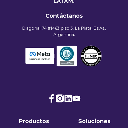
LATAM.
Contáctanos
Diagonal 74 #1463 piso 3. La Plata, Bs.As.,
Argentina.
|
|
Join
Browse
us
our
on
GitHub
Productos
Soluciones
Slack
projects