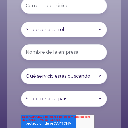
Correo
*
Puesto
*
Nombre
de
la
empresa
Servicio
*
País
o
región
*