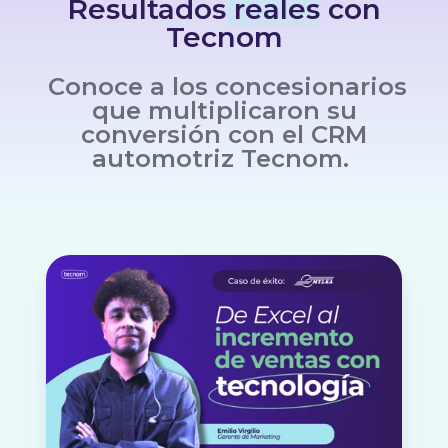
Resultados
reales
con
Tecnom
Conoce a los concesionarios
que multiplicaron su
conversión con el CRM
automotriz Tecnom.
Transformó
la
dispersión
de
datos
en
una
ventaja