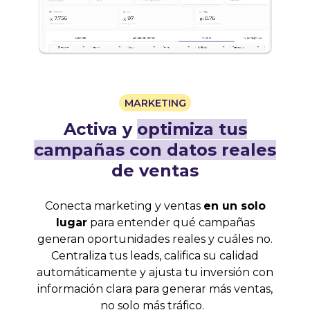
MARKETING
Activa y
optimiza tus
campañas con datos reales
de ventas
Conecta
marketing
y
ventas
en un solo
lugar
para
entender
qué
campañas
generan
oportunidades
reales
y
cuáles
no.
Centraliza
tus
leads,
califica
su
calidad
automáticamente
y
ajusta
tu
inversión
con
información
clara
para
generar
más
ventas,
no
solo
más
tráfico.