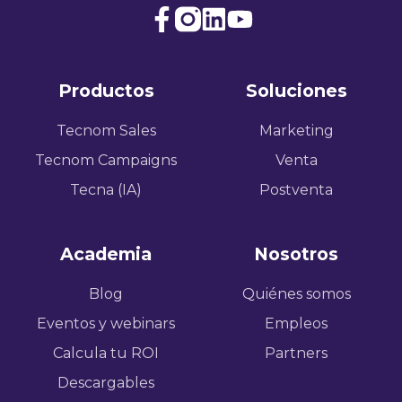
Join
Browse
us
our
on
GitHub
Productos
Soluciones
Slack
projects
Tecnom Sales
Marketing
Tecnom Campaigns
Venta
Tecna (IA)
Postventa
Academia
Nosotros
Blog
Quiénes somos
Eventos y webinars
Empleos
Calcula tu ROI
Partners
Descargables