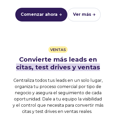
Comenzar ahora
Ver más
VENTAS
Convierte más leads en
citas, test drives y ventas
Centraliza
todos
tus
leads
en
un
solo
lugar,
organiza
tu
proceso
comercial
por
tipo
de
negocio
y
asegura
el
seguimiento
de
cada
oportunidad.
Dale
a
tu
equipo
la
visibilidad
y
el
control
que
necesita
para
convertir
más
citas
y
test
drives
en
ventas
reales.