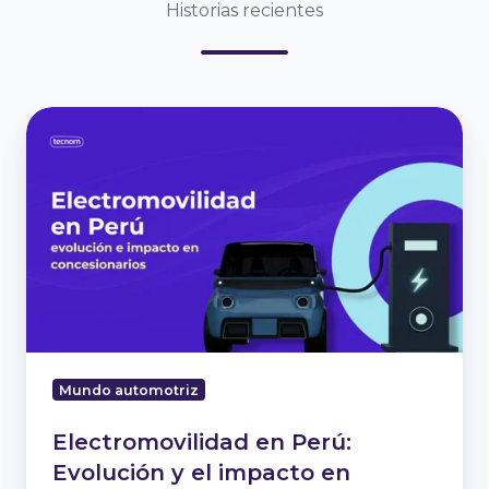
Historias recientes
Electromovilidad
en
Perú:
Evolución
y
el
impacto
en
concesionarios
Mundo automotriz
Electromovilidad en Perú:
Evolución y el impacto en