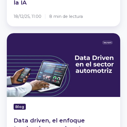
la IA
18/12/25, 11:00
8 min de lectura
Data
driven,
el
enfoque
tendencia
para
el
sector
automotor
Blog
Data driven, el enfoque