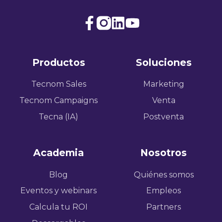
Join
Browse
us
our
on
GitHub
Productos
Soluciones
Slack
projects
Tecnom Sales
Marketing
Tecnom Campaigns
Venta
Tecna (IA)
Postventa
Academia
Nosotros
Blog
Quiénes somos
Eventos y webinars
Empleos
Calcula tu ROI
Partners