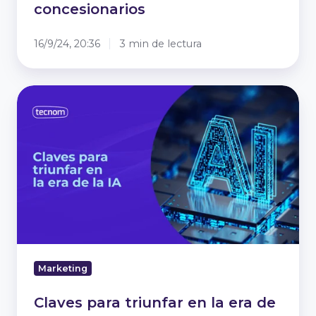
concesionarios
16/9/24, 20:36
3 min de lectura
Claves
para
triunfar
en
la
era
de
la
IA
Marketing
Claves para triunfar en la era de