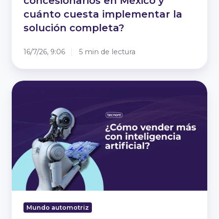
concesionarios en México y
implementar
cuánto cuesta implementar la
la
solución
solución completa?
completa?
16/7/26, 9:06
5 min de lectura
¿Cómo
vender
más
con
inteligencia
artificial?
Mundo automotriz