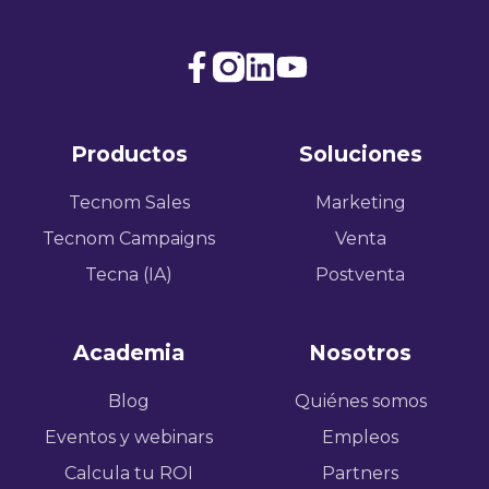
Join
Browse
us
our
on
GitHub
Productos
Soluciones
Slack
projects
Tecnom Sales
Marketing
Tecnom Campaigns
Venta
Tecna (IA)
Postventa
Academia
Nosotros
Blog
Quiénes somos
Eventos y webinars
Empleos
Calcula tu ROI
Partners