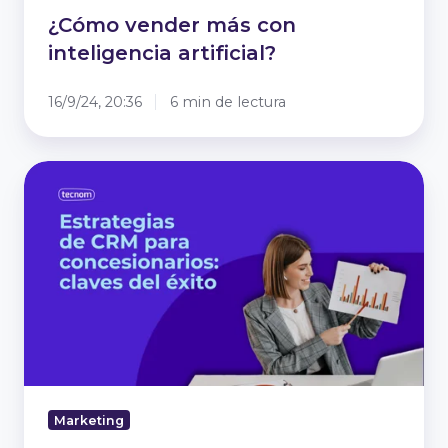
¿Cómo vender más con
inteligencia artificial?
16/9/24, 20:36
6 min de lectura
Estrategias
de
CRM
automotriz:
claves
del
éxito
Marketing