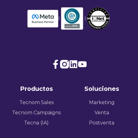
|
|
Join
Browse
us
our
on
GitHub
Productos
Soluciones
Slack
projects
Tecnom Sales
Marketing
Tecnom Campaigns
Venta
Tecna (IA)
Postventa