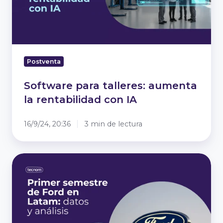
con
IA
Postventa
Software para talleres: aumenta
la rentabilidad con IA
16/9/24, 20:36
3 min de lectura
Primer
semestre
de
Ford
en
Latam: