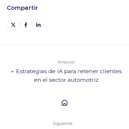
Compartir
Share
Share
Share
on
on
on
X
Facebook
LinkedIn
Anterior
← Estrategias de IA para retener clientes
en el sector automotriz
Siguiente