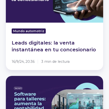
tu
concesionario
Mundo automotriz
Leads digitales: la venta
instantánea en tu concesionario
16/9/24, 20:36
3 min de lectura
Software
para
talleres:
aumenta
la
rentabilidad