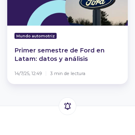
datos
y
análisis
Mundo automotriz
Primer semestre de Ford en
Latam: datos y análisis
14/7/25, 12:49
3 min de lectura