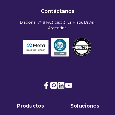
Contáctanos
Diagonal 74 #1463 piso 3. La Plata, Bs.As.,
Argentina.
|
|
Join
Browse
us
our
on
GitHub
Productos
Soluciones
Slack
projects