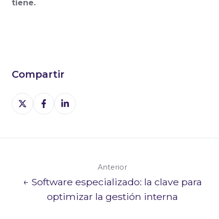
tiene.
Compartir
Share
Share
Share
on
on
on
X
Facebook
LinkedIn
Anterior
← Software especializado: la clave para
optimizar la gestión interna