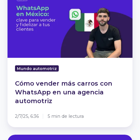
más
carros
con
WhatsApp
en
una
agencia
automotriz
Mundo automotriz
Cómo vender más carros con
WhatsApp en una agencia
automotriz
2/7/25, 6:36
5 min de lectura
¿Quién