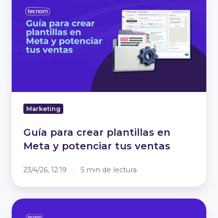
crear
plantillas
en
Meta
y
potenciar
tus
ventas
Marketing
Guía para crear plantillas en
Meta y potenciar tus ventas
23/4/26, 12:19
5 min de lectura
Cómo
vender