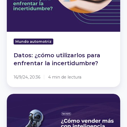
la
incertidumbre?
Mundo automotriz
Datos: ¿cómo utilizarlos para
enfrentar la incertidumbre?
16/9/24, 20:36
4 min de lectura
¿Cómo
vender
más
con
inteligencia