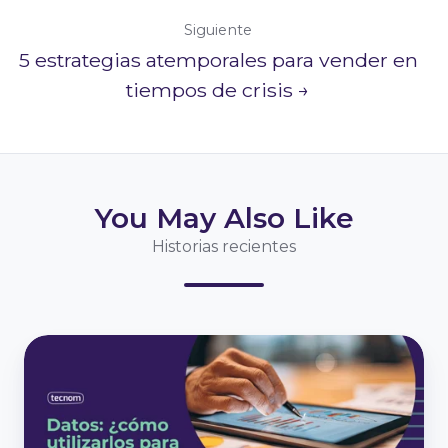
Siguiente
5 estrategias atemporales para vender en
tiempos de crisis →
You May Also Like
Historias recientes
Datos:
¿cómo
utilizarlos
para
enfrentar