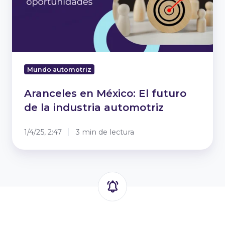
de
la
industria
automotriz
Mundo automotriz
Aranceles en México: El futuro
de la industria automotriz
1/4/25, 2:47
3 min de lectura