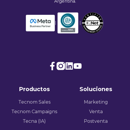
Argentina.
|
|
Join
Browse
us
our
on
GitHub
Productos
Soluciones
Slack
projects
Tecnom Sales
Marketing
Tecnom Campaigns
Venta
Tecna (IA)
Postventa