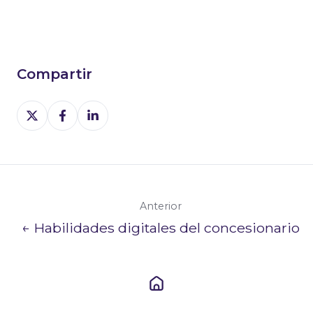
Compartir
Share
Share
Share
on
on
on
X
Facebook
LinkedIn
Anterior
← Habilidades digitales del concesionario