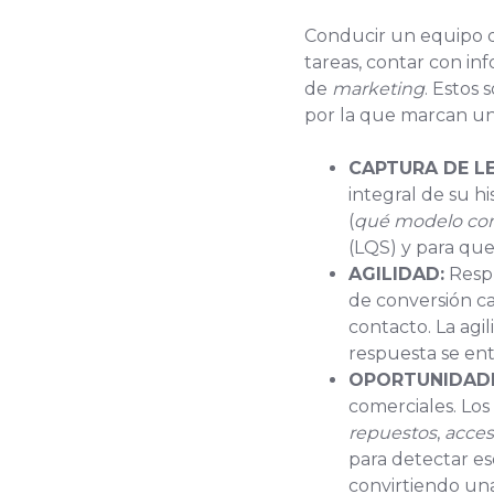
Conducir un equipo d
tareas, contar con in
de
marketing
. Estos 
por la que marcan una
CAPTURA DE L
integral de su hi
(
qué modelo con
(LQS) y para qu
AGILIDAD:
Respu
de conversión c
contacto. La agi
respuesta se en
OPORTUNIDADE
comerciales. Los
repuestos
,
acces
para detectar e
convirtiendo una