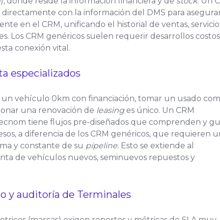
m
), donde reside la información financiera y de
stock
. Un 
a directamente con la información del DMS para asegura
iente en el CRM, unificando el historial de ventas, servicio
es. Los CRM genéricos suelen requerir desarrollos costos
esta conexión vital.
ta especializados
 un vehículo 0km con financiación, tomar un usado co
tionar una renovación de
leasing
es único. Un CRM
Tecnom tiene flujos pre-diseñados que comprenden y g
sos, a diferencia de los CRM genéricos, que requieren 
ema y constante de su
pipeline
. Esto se extiende al
nta de vehículos nuevos, seminuevos repuestos y
 y auditoría de Terminales
otrices (marcas) exigen reportes y métricas de SLA muy