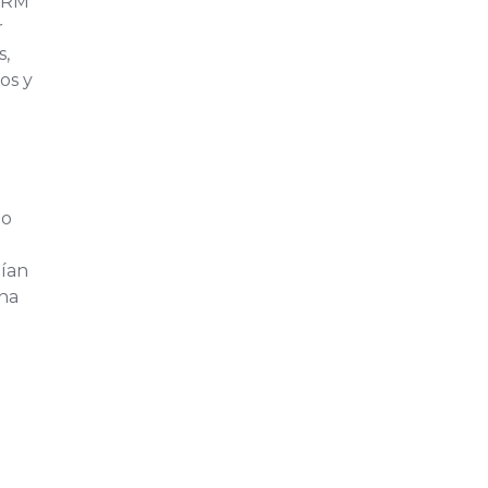
CRM
r
s,
os y
mo
uían
una