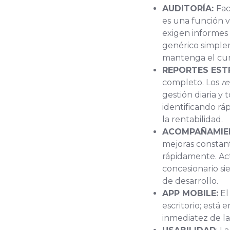
AUDITORÍA:
Fac
es una función v
exigen informes
genérico simple
mantenga el cump
REPORTES EST
completo. Los
re
gestión diaria y 
identificando r
la rentabilidad.
ACOMPAÑAMIE
mejoras constant
rápidamente. Ac
concesionario si
de desarrollo.
APP MOBILE:
El
escritorio; está
inmediatez de la