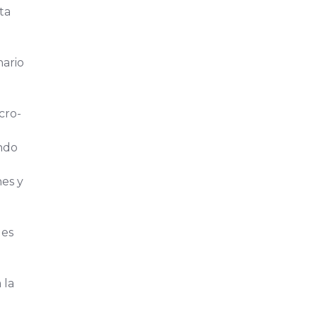
ta
ario
cro-
ndo
nes y
les
 la