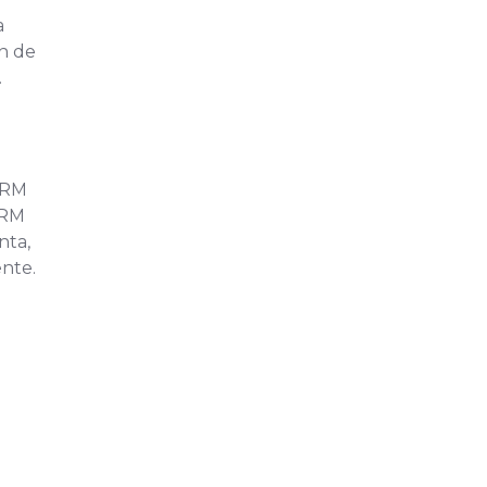
a
ón de
.
 CRM
CRM
nta,
ente.