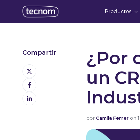
Productos
¿Por 
Compartir
Share
un CR
on
Share
X
on
Indus
Share
Facebook
on
LinkedIn
por
Camila Ferrer
on 16