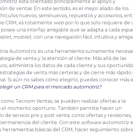
motriz está orientado principalmente al apoyo y
ión de ventas. En este sentido, es el mejor aliado de los
ículos nuevos, seminuevos, repuestos y accesorios, ent
re
CRM, es totalmente
web
por lo que solo requiere de
y posee una interfaz amigable que se adapta a cada espa
ablet
,
mobile
); con una navegación fácil, intuitiva y amiga
tria Automotriz es una herramienta sumamente necesar
ategia de venta y la atención al cliente. Más allá de las
vos, administra los datos de cada cliente y sus oportunid
 estrategias de venta más certeras y de cierre más rápido
nal. Si aún no sabes cómo elegirlo, puedes conocer más 
legir un CRM para el mercado automotriz?
como Tecnom Ventas, se pueden realizar ofertas a la
en el momento oportuno. También permite hacer un
de servicio pre y post venta; como ofertas y revisiones,
permanencia del cliente. Con este
software
automotriz e
as herramientas básicas del CRM, hacer seguimiento sobr