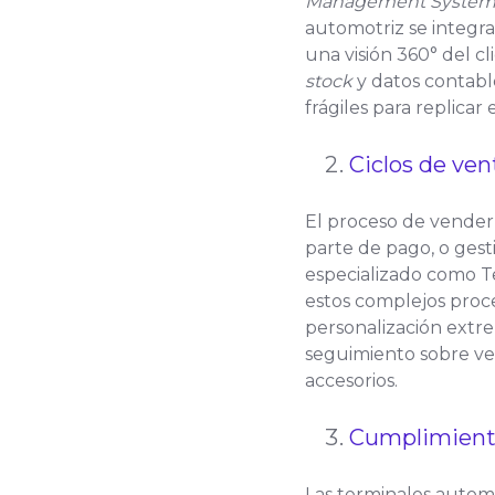
Management Syste
automotriz se integr
una visión 360° del cl
stock
y datos contabl
frágiles para replicar 
Ciclos de ven
El proceso de vender
parte de pago, o ges
especializado como 
estos complejos proce
personalización extr
seguimiento sobre ve
accesorios.
Cumplimiento
Las terminales autom