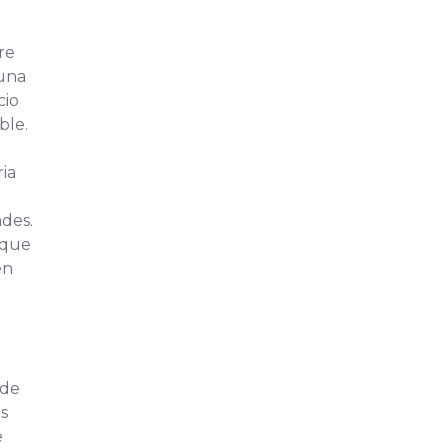
re
 una
cio
ble.
ia
ades.
 que
en
 de
s
e