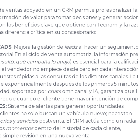
e ventas apoyado en un CRM permite profesionalizar la
formación de valor para tomar decisiones y generar accio
son los beneficios clave que obtiene con Tecnom, y la ra
 diferencia crítica en su concesionario:
EADS
: Mejora la gestión de
leads
al hacer un seguimient
storial.En el ciclo de venta automotriz, la información pre
sultó
,
qué campaña lo atrajo
) es esencial para la calificac
e el vendedor no empiece desde cero en cada interacción
estas rápidas a las consultas de los distintos canales. La 
ae exponencialmente después de los primeros 5 minuto
lidad, soportada por
chats
omnicanal y IA, garantiza que l
tregue cuando el cliente tiene mayor intención de comp
S:
Sistema de alertas para generar oportunidades
 clientes no solo buscan un vehículo nuevo; necesitan
orios
y
servicios
postventa. El CRM actúa como un radar
sos
momentos
dentro del historial de cada cliente,
 simple revisión en una nueva venta.