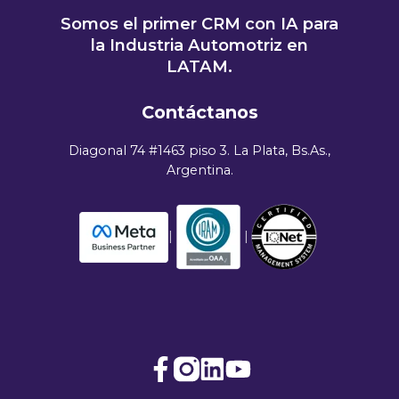
Somos el primer CRM con IA para
la Industria Automotriz en
LATAM.
Contáctanos
Diagonal 74 #1463 piso 3. La Plata, Bs.As.,
Argentina.
|
|
Join
Browse