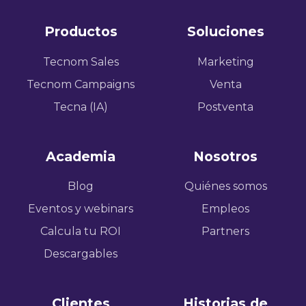
us
our
on
GitHub
Productos
Soluciones
Slack
projects
Tecnom Sales
Marketing
Tecnom Campaigns
Venta
Tecna (IA)
Postventa
Academia
Nosotros
Blog
Quiénes somos
Eventos y webinars
Empleos
Calcula tu ROI
Partners
Descargables
Clientes
Historias de