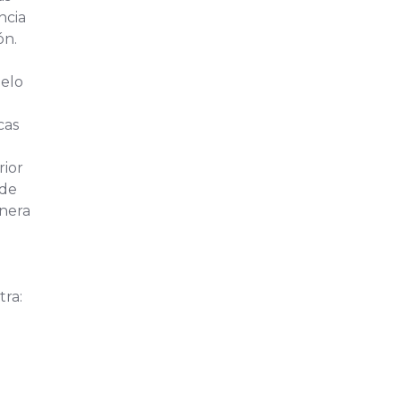
ncia
ón.
lelo
cas
rior
 de
enera
ra: