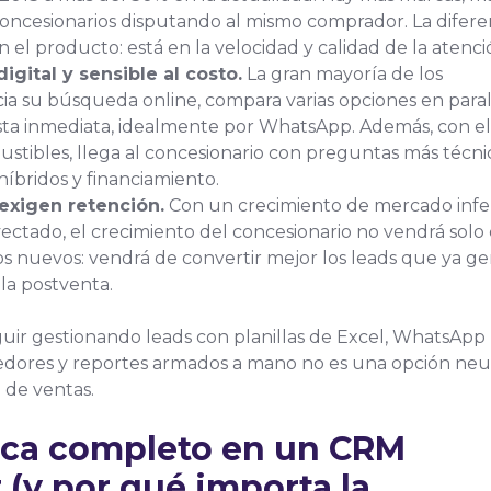
oncesionarios disputando al mismo comprador. La difere
n el producto: está en la velocidad y calidad de la atenci
gital y sensible al costo.
La gran mayoría de los
ia su búsqueda online, compara varias opciones en para
sta inmediata, idealmente por WhatsApp. Además, con el
ustibles, llega al concesionario con preguntas más técni
 híbridos y financiamiento.
xigen retención.
Con un crecimiento de mercado infe
ectado, el crecimiento del concesionario no vendrá solo
s nuevos: vendrá de convertir mejor los leads que ya g
 la postventa.
guir gestionando leads con planillas de Excel, WhatsApp
edores y reportes armados a mano no es una opción neut
 de ventas.
ica completo en un CRM
 (y por qué importa la