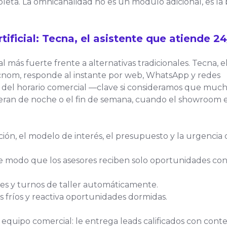
eta. La omnicanalidad no es un módulo adicional, es la
rtificial: Tecna, el asistente que atiende 2
al más fuerte frente a alternativas tradicionales. Tecna, e
ecnom, responde al instante por web, WhatsApp y redes
ra del horario comercial —clave si consideramos que muc
neran de noche o el fin de semana, cuando el showroom 
ción, el modelo de interés, el presupuesto y la urgencia
a, de modo que los asesores reciben solo oportunidades co
es y turnos de taller automáticamente.
 fríos y reactiva oportunidades dormidas.
 equipo comercial: le entrega leads calificados con cont