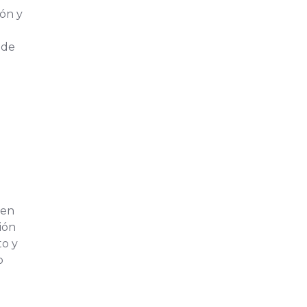
ón y
 de
 en
ión
to y
o