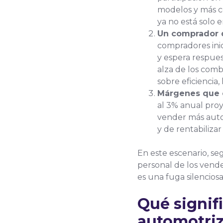
modelos y más c
ya no está solo e
Un comprador di
compradores inic
y espera respue
alza de los comb
sobre eficiencia,
Márgenes que e
al 3% anual proy
vender más auto
y de rentabilizar
En este escenario, se
personal de los vend
es una fuga silenciosa
Qué signif
automotriz