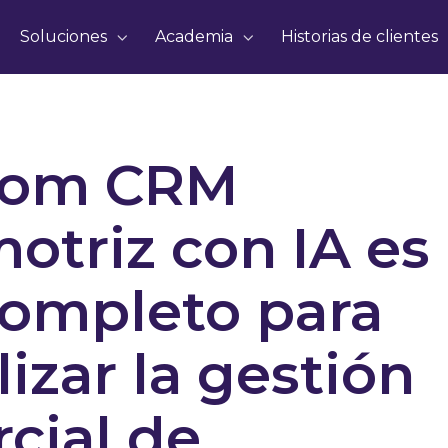
Soluciones
Academia
Historias de clientes
nom CRM
otriz con IA es
ompleto para
lizar la gestión
cial de