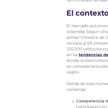
tan completo es real
El context
El mercado automoto
sostenida. Según cifr
primer trimestre de 2
cercana al 6% interan
335.000 vehículos nue
en las
tendencias de
donde la electromovili
en concesionarios est
región.
Detrás de esos número
comercial:
Competencia m
participación en