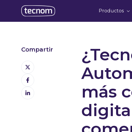
Productos
¿Tec
Compartir
Share
Autom
on
Share
X
on
más c
Share
Facebook
on
digita
LinkedIn
comer