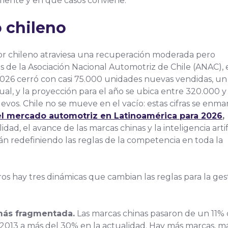
mente y en qué casos conviene.
o chileno
r chileno atraviesa una recuperación moderada pero
as de la Asociación Nacional Automotriz de Chile (ANAC), 
026 cerró con casi 75.000 unidades nuevas vendidas, un
ual, y la proyección para el año se ubica entre 320.000 y
vos. Chile no se mueve en el vacío: estas cifras se enma
l mercado automotriz en Latinoamérica para 2026
,
dad, el avance de las marcas chinas y la inteligencia artifi
án redefiniendo las reglas de la competencia en toda la
s hay tres dinámicas que cambian las reglas para la ges
ás fragmentada.
Las marcas chinas pasaron de un 11%
 2013 a más del 30% en la actualidad. Hay más marcas, m