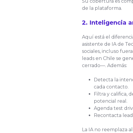
Su cobertura es compl
de la plataforma.
2. Inteligencia a
Aquí está el diferenci
asistente de IA de T
sociales, incluso fue
leads en Chile se ge
cerrado—. Además:
Detecta la inten
cada contacto.
Filtra y calific
potencial real.
Agenda test driv
Recontacta leads
La IA no reemplaza al