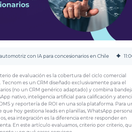
utomotriz con IA para concesionarios en Chile
11
:
0
riterio de evaluación es la cobertura del ciclo comercial
. Tecnom es un CRM diseñado exclusivamente para el
arios (no un CRM genérico adaptado) y combina bandej
pp nativo, inteligencia artificial para calificación y atenc
 DMS y reportería de ROI en una sola plataforma. Para u
e que hoy gestiona leads en planillas, WhatsApp persona
s, esa integración es la diferencia entre responder en
nta. En este artículo evaluamos, criterio por criterio, q