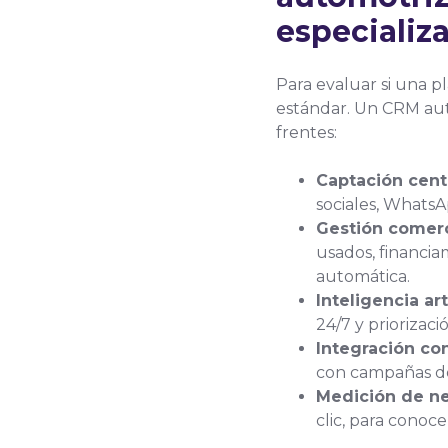
especializ
Para evaluar si una p
estándar. Un CRM aut
frentes:
Captación cent
sociales, WhatsA
Gestión comerc
usados, financia
automática.
Inteligencia art
24/7 y priorizac
Integración co
con campañas de
Medición de ne
clic, para conoc