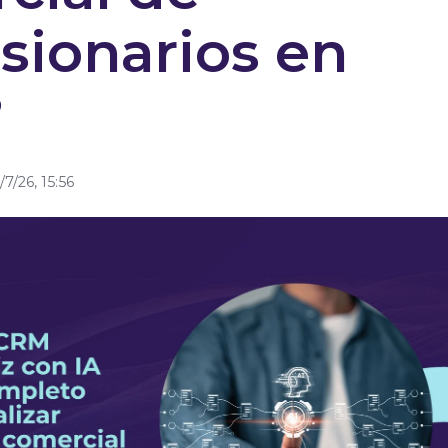
sionarios en
?
7/26, 15:56