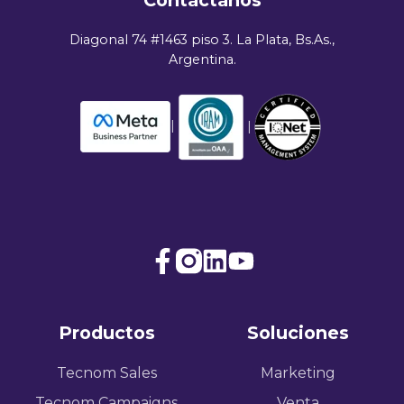
Contáctanos
Diagonal 74 #1463 piso 3. La Plata, Bs.As.,
Argentina.
|
|
Join
Browse
us
our
on
GitHub
Productos
Soluciones
Slack
projects
Tecnom Sales
Marketing
Tecnom Campaigns
Venta