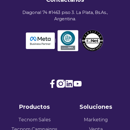
Diagonal 74 #1463 piso 3. La Plata, Bs.As.,
Argentina.
|
|
Join
Browse
us
our
on
GitHub
Productos
Soluciones
Slack
projects
Tecnom Sales
Marketing
Tecnom Campaigns
Venta