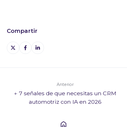
Compartir
Share
Share
Share
on
on
on
X
Facebook
LinkedIn
Anterior
← 7 señales de que necesitas un CRM
automotriz con IA en 2026