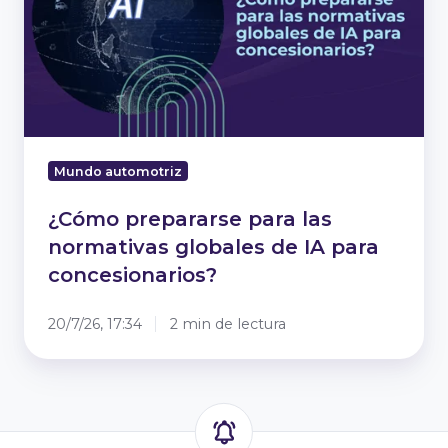
normativas
globales
de
IA
para
concesionarios?
Mundo automotriz
¿Cómo prepararse para las
normativas globales de IA para
concesionarios?
20/7/26, 17:34
2 min de lectura