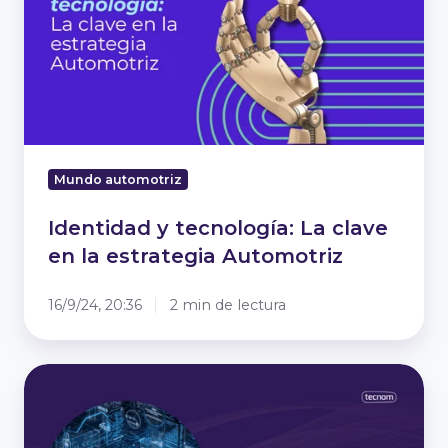
La
clave
en
la
estrategia
Automotriz
Mundo automotriz
Identidad y tecnología: La clave
en la estrategia Automotriz
16/9/24, 20:36
2 min de lectura
Duplica
la
conversión
de