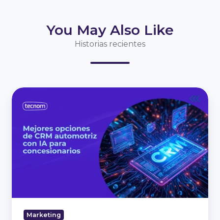
You May Also Like
Historias recientes
Mejores
opciones
de
CRM
automotriz
con
IA
para
concesionarios
Marketing