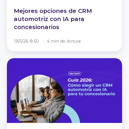
Mejores opciones de CRM
automotriz con IA para
concesionarios
19/5/26, 8:50
4 min de lectura
Cómo
elegir
un
CRM
automotriz
con
IA
para
tu
concesionario