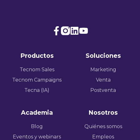
Join
Browse
us
our
on
GitHub
Productos
Soluciones
Slack
projects
Tecnom Sales
Marketing
Tecnom Campaigns
Venta
Tecna (IA)
Postventa
Academia
Nosotros
Blog
Quiénes somos
Eventos y webinars
Empleos