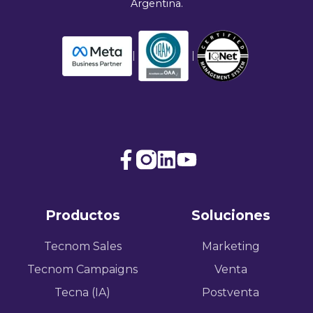
Argentina.
|
|
Join
Browse
us
our
on
GitHub
Productos
Soluciones
Slack
projects
Tecnom Sales
Marketing
Tecnom Campaigns
Venta
Tecna (IA)
Postventa