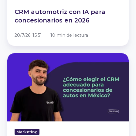
CRM automotriz con IA para
concesionarios en 2026
20/7/26, 15:51
10 min de lectura
¿Cómo
elegir
el
mejor
CRM
para
agencias
de
autos
en
México?
Marketing