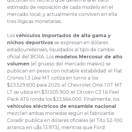
documento técnico que determina el valor
estimado de reposición de cada modelo en el
mercado local, y actualmente conviven en ella
tres lógicas monetarias.
Los
vehículos importados de alta gama y
nichos deportivos
se expresan en dólares
estadounidenses, liquidados al tipo de cambio
oficial del BCRA. Los
modelos Mercosur de alto
volumen
(el grueso del mercado masivo) se
publican en pesos con notable estabilidad: el Fiat
Cronos 1.3 Like MT cotiza en torno a los
$23.529.600 para 2025; el Chevrolet Onix 1.0T MT
LT se ubica en $31.505.900; el Citroën C3 1.6 Feel
Pack AT6 ronda los $22.564.000. Finalmente, los
vehículos eléctricos de ensamble nacional
mezclan ambas monedas según el fabricante:
Coradir publica en dólares oficiales (el Tito S2-100
arranca en u$s 13.973), mientras que Ford