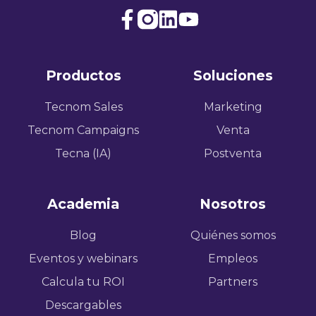
Join
Browse
us
our
on
GitHub
Productos
Soluciones
Slack
projects
Tecnom Sales
Marketing
Tecnom Campaigns
Venta
Tecna (IA)
Postventa
Academia
Nosotros
Blog
Quiénes somos
Eventos y webinars
Empleos
Calcula tu ROI
Partners
Descargables