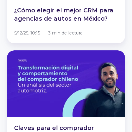
¿Cómo elegir el mejor CRM para
agencias de autos en México?
5/12/25, 10:15
3 min de lectura
Claves
para
el
comprador
automotriz
chileno
Claves para el comprador