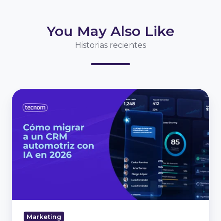
You May Also Like
Historias recientes
CRM
automotriz
con
IA
para
concesionarios
en
2026
Marketing